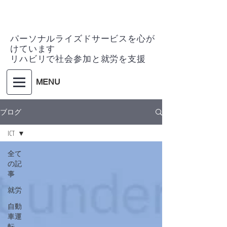
パーソナルライズドサービスを心が
けています
リハビリで社会参加と就労を支援
MENU
ブログ
ICT
全て
の記
事
就労
自動
車運
転