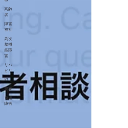
高齢
者
障害
福祉
高次
脳機
能障
害
リハ
ビリ
ICT
農業
発達
障害