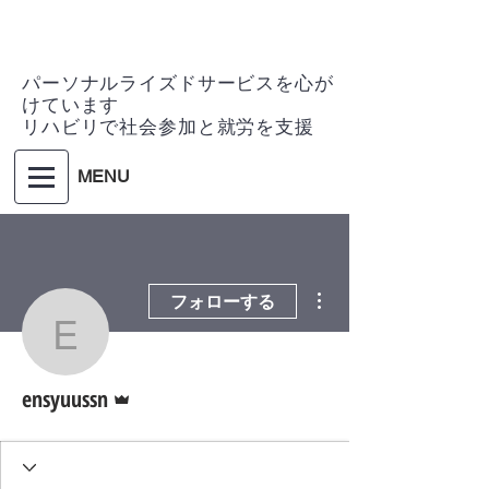
パーソナルライズドサービスを心が
けています
リハビリで社会参加と就労を支援
MENU
その他
フォローする
ensyuussn
管理者
ensyuussn