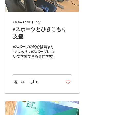
2023年3月10日
∙
2
分
eスポーツとひきこもり
支援
eスポーツの関心は高まり
つつあり，eスポーツにつ
いて学習できる専門学校が
創設されたり，高齢者施設
や障害者施設でeスポーツ
を取り入れるところも増加
傾向にある。障がいがあっ
ても，健常者と別け隔てな
64
0
く同じ舞台で競えると言っ
た点でノーマライゼーショ
ンが実現できる。...