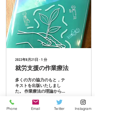
2022年8月21日
∙
1
分
就労支援の作業療法
多くの方の協力のもと，テ
キストを出版いたしまし
た。 作業療法の理論から評
価を含め疾患ごとに就労支
援についてまとめてありま
す。 2022年8月23日発行。
Phone
Email
Twitter
Instagram
当法人の理事及び職員が執
筆しておます。
167
0