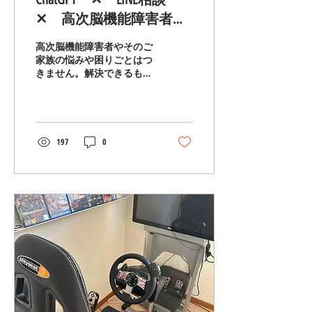
✕ 高次脳機能障害者支
援
高次脳機能障害者やそのご
家族の悩みや困りごとはつ
きません。解決できるもの
もあれば，解決に至らない
ものまで障害の得意性とそ
の方の人生により個別性の
高い悩みとなっています。
また，いつでも相談できる
197
0
環境が整っているわけでも
ありません。そこで利便性
の観点から，広く使われる
ようにな...