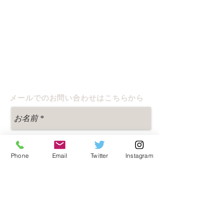
​特定非営利活動法人えんしゅう生活支援net
Tel・Fax: 053−
420-6250
​Tel ：053-455-8226
Email:
ensyuu.ssn@gmail.com
〒433-8117
​静岡県浜松市中央区高丘東3ー46ー14
メールでのお問い合わせはこちらから
Phone
Email
Twitter
Instagram