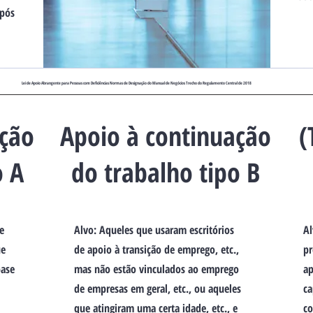
após
​Lei de Apoio Abrangente para Pessoas com Deficiências Normas de Designação do Manual de Negócios Trecho do Regulamento Central de 2018
ação
​Apoio à continuação
​
o A
do trabalho tipo B
e
Alvo: Aqueles que usaram escritórios
Al
ue
de apoio à transição de emprego, etc.,
pr
base
mas não estão vinculados ao emprego
ap
de empresas em geral, etc., ou aqueles
ca
que atingiram uma certa idade, etc., e
c