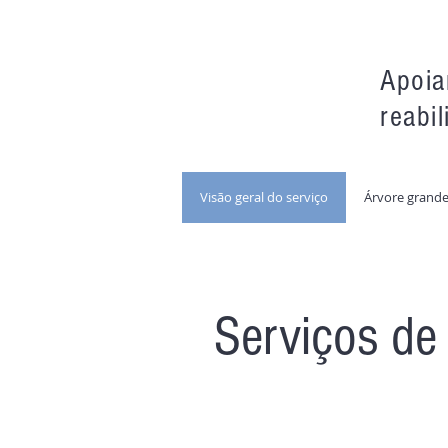
Apoia
reabil
Visão geral do serviço
Árvore grande
​Serviços de