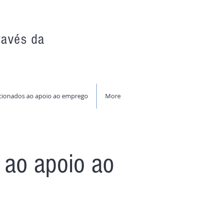
ravés da
acionados ao apoio ao emprego
More
s ao apoio ao