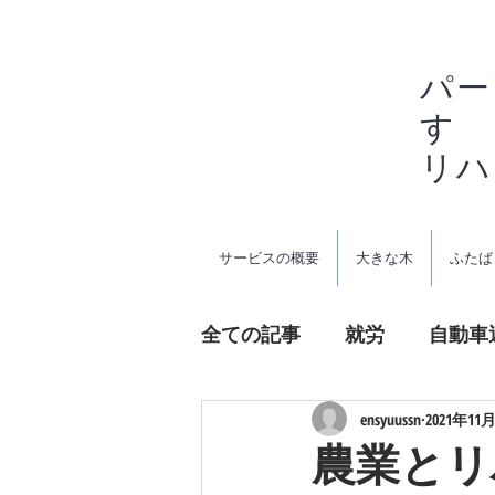
パー
す
リ
サービスの概要
大きな木
ふたば
全ての記事
就労
自動車
農業
発達障害
ensyuussn
2021年11
農業とリ