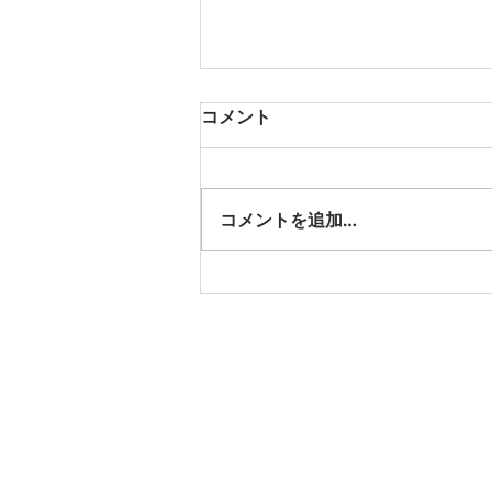
コメント
コメントを追加…
就労支援の作業療法
​特定非営利活動法人えんしゅ
〒433-8117