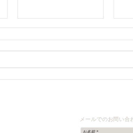
ICT導入 農園管理ツールアプ
高次
リを作製
ント
う生活支援net
メールでのお問い合