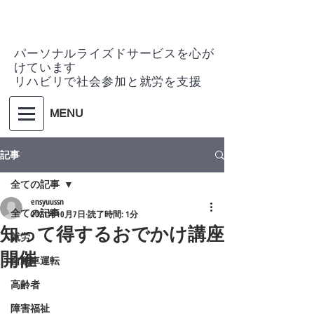
パーソナルライズドサービスを心が
けています
リハビリで社会参加と就労を支援
MENU
記事
全ての記事
ensyuussn
全ての記事
2021年10月7日
読了時間: 1分
知って得するおでかけ講座
就労
開催
自動車運転
高齢者
障害福祉