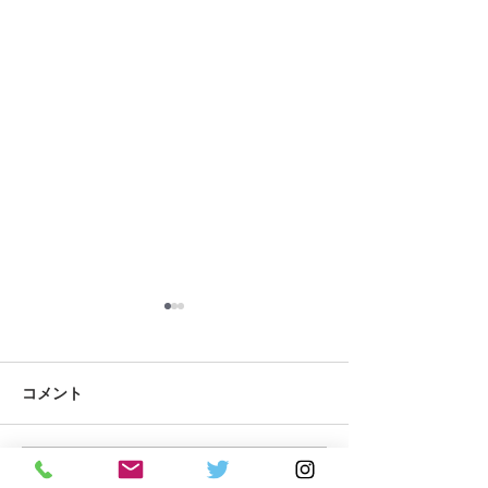
コメント
発達障害と自動車運転
コメントを追加…
脳卒中者の自動