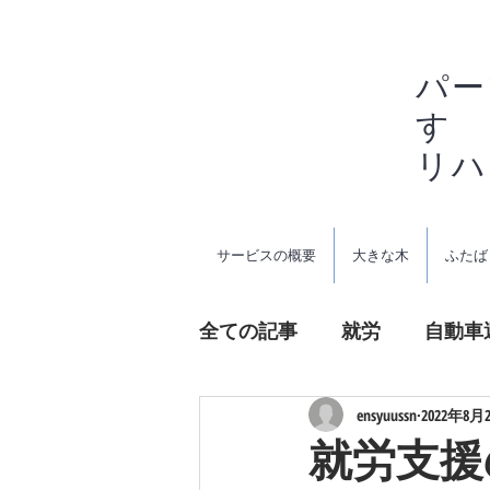
パー
す
リ
サービスの概要
大きな木
ふたば
全ての記事
就労
自動車
農業
発達障害
ensyuussn
2022年8月
就労支援